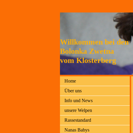
Willkommen bei den
Bolonka Zwetna
vom Klosterberg
Home
Über uns
Info und News
unsere Welpen
Rassestandard
Nanas Babys