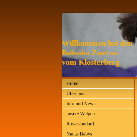
Willkommen bei den
Bolonka Zwetna
vom Klosterberg
Home
Über uns
Info und News
unsere Welpen
Rassestandard
Nanas Babys